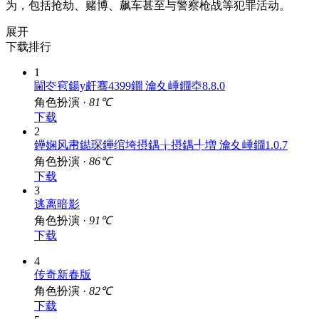
为，包括抢劫、赌博、飙车甚至与警察枪战等犯罪活动。
展开
下载排行
1
閫冭窇鍚у皯骞4399鐗 瀹夊崜鐗坴8.8.0
角色扮演 ·
81℃
下载
2
鑸娴风帇鐑琛鑸绾垮摂鍝╁摂鍝╃増 瀹夊崜鐗1.0.7
角色扮演 ·
86℃
下载
3
逃离暗影
角色扮演 ·
91℃
下载
4
传奇新春版
角色扮演 ·
82℃
下载