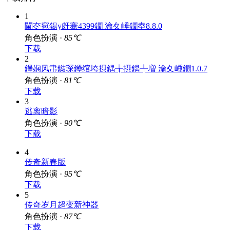
1
閫冭窇鍚у皯骞4399鐗 瀹夊崜鐗坴8.8.0
角色扮演 ·
85℃
下载
2
鑸娴风帇鐑琛鑸绾垮摂鍝╁摂鍝╃増 瀹夊崜鐗1.0.7
角色扮演 ·
81℃
下载
3
逃离暗影
角色扮演 ·
90℃
下载
4
传奇新春版
角色扮演 ·
95℃
下载
5
传奇岁月超变新神器
角色扮演 ·
87℃
下载