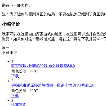
期待下一部大作。
注：为了让你能看到真正的结局，不要在以为已经到了真正的
小编评价
玩家可以在这里自由探索游戏内地图，在这里可以选择自己的
重要！如果你对这个游戏感兴趣，请在这个网站下载并尝试一
展开
下载排行
1
閫冭窇鍚у皯骞4399鐗 瀹夊崜鐗坴8.8.0
角色扮演 ·
99℃
下载
2
鑸娴风帇鐑琛鑸绾垮摂鍝╁摂鍝╃増 瀹夊崜鐗1.0.7
角色扮演 ·
89℃
下载
3
逃离暗影