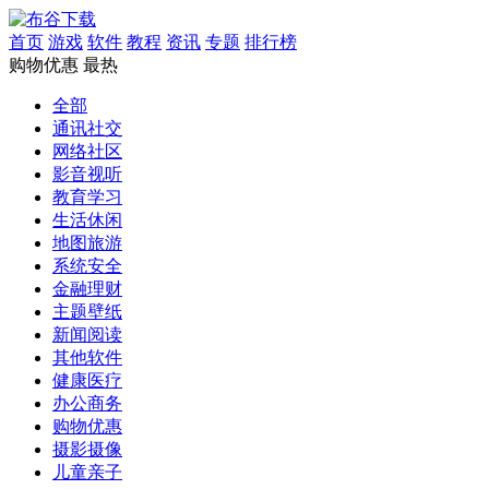
首页
游戏
软件
教程
资讯
专题
排行榜
购物优惠
最热
全部
通讯社交
网络社区
影音视听
教育学习
生活休闲
地图旅游
系统安全
金融理财
主题壁纸
新闻阅读
其他软件
健康医疗
办公商务
购物优惠
摄影摄像
儿童亲子