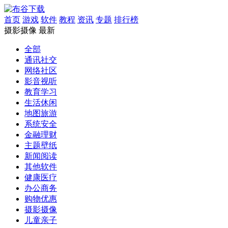
首页
游戏
软件
教程
资讯
专题
排行榜
摄影摄像
最新
全部
通讯社交
网络社区
影音视听
教育学习
生活休闲
地图旅游
系统安全
金融理财
主题壁纸
新闻阅读
其他软件
健康医疗
办公商务
购物优惠
摄影摄像
儿童亲子