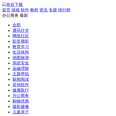
首页
游戏
软件
教程
资讯
专题
排行榜
办公商务
最新
全部
通讯社交
网络社区
影音视听
教育学习
生活休闲
地图旅游
系统安全
金融理财
主题壁纸
新闻阅读
其他软件
健康医疗
办公商务
购物优惠
摄影摄像
儿童亲子