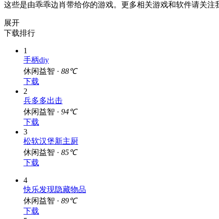
这些是由乖乖边肖带给你的游戏。更多相关游戏和软件请关注
展开
下载排行
1
手柄diy
休闲益智 ·
88℃
下载
2
兵多多出击
休闲益智 ·
94℃
下载
3
松软汉堡新主厨
休闲益智 ·
85℃
下载
4
快乐发现隐藏物品
休闲益智 ·
89℃
下载