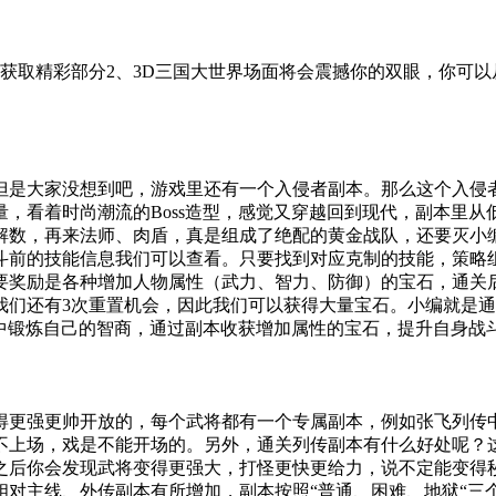
获取精彩部分2、3D三国大世界场面将会震撼你的双眼，你可以
但是大家没想到吧，游戏里还有一个入侵者副本。那么这个入侵
，看着时尚潮流的Boss造型，感觉又穿越回到现代，副本里
解数，再来法师、肉盾，真是组成了绝配的黄金战队，还要灭小
斗前的技能信息我们可以查看。只要找到对应克制的技能，策略
要奖励是各种增加人物属性（武力、智力、防御）的宝石，通关后
我们还有3次重置机会，因此我们可以获得大量宝石。小编就是
s中锻炼自己的智商，通过副本收获增加属性的宝石，提升自身战
得更强更帅开放的，每个武将都有一个专属副本，例如张飞列传
不上场，戏是不能开场的。另外，通关列传副本有什么好处呢？
之后你会发现武将变得更强大，打怪更快更给力，说不定能变得
相对主线、外传副本有所增加，副本按照“普通、困难、地狱“三