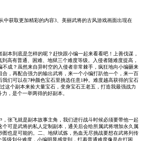
从中获取更加精彩的内容3、美丽武将的古风游戏画面出现在
者副本到底是怎样的呢？赶快跟小编一起来看看吧！上善伐谋，
从低到高有普通、困难、地狱三个难度等级。入侵者随难度提高，
编不成？虽然来自异时空的入侵者非常棘手，疯狂地向小编砸来
组合，再配合强力的输出武将，来一个小编打趴他一个，来一百
我们可以在7种颜色宝石里挑选任意1种。难度越高获得的宝石
通过这个副本来捡大量宝石，变身宝石王老五，打造我最强战力
斗力，是个一举两得的好副本。
中，张飞就是副本故事主角，我们进行战斗时候必须要带他一起
这个可是武将的私人定制副本，通关后会给所属武将增加永久属
秒图也是可能的。二、地狱试炼，热血无尽挑战要想在武将列传
个等级划分难度，小编明显感觉到，打着普通难度像是在打困