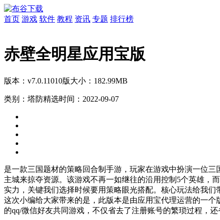
首页
游戏
软件
教程
资讯
专题
排行榜
赤壁全明星应用宝版
版本：v7.0.11010版
大小：182.99MB
类别：塔防精选
时间：2022-09-07
是一款三国题材的策略回合制手游，玩家在游戏中扮演一位三
主城来掠夺资源。该游戏不再一如继往的沿用控制5个英雄，而
实力，关键我们选择时候要用策略眼光搭配。核心玩法给我们
这次小编给大家带来的是，此版本是由应用宝代理运营的一个版
的qq/微信好友共同游戏，不仅省去了注册账号的繁琐过程，