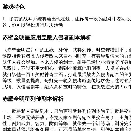
游戏特色
1、多变的战斗系统将会出现在这，让你每一次的战斗中都可以
这，你可以轻松进行对决活动
赤壁全明星应用宝版入侵者副本解析
《赤壁全明星》中的主线、外传、武将列传、时空狩猎副本，
狭路相逢智者胜入侵者敌人来自不同时空，有着异常强大的力量
队伍人数会增加。本来入侵的剑士、射手已经让小编使尽浑身
无双技，不过不用太担心，遇到小编算他们倒霉，入侵者在战
就打趴他一百！奖励神奇宝石，打造最强战力入侵者副本的主
等级、数量会提高。每打完一轮入侵者就会跪地求饶，这时候
武将。入侵者副本，融入高科技时尚特色，在挑战逆天的Bos
赤壁全明星列传副本解析
一、武将私人定制副本，只为更强武将列传副本为了让武将变
上场，否则无法开战，毕竟人家在列传副本里变主角了，主角
性，例如武力、智力、防御等等，就像去一个训练场，训练完
副本里获得武将永久属性，可不是简单的事情。列传副本难度