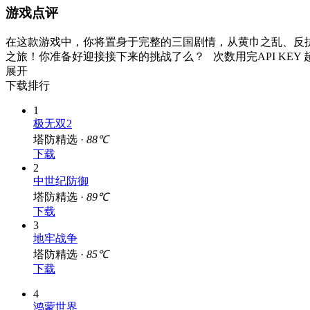
游戏点评
在这款游戏中，你将置身于完整的三国剧情，从黄巾之乱、反
之旅！你准备好迎接接下来的挑战了么？ 次数用完API KEY
展开
下载排行
1
极无双2
塔防精选 ·
88℃
下载
2
中世纪防御
塔防精选 ·
89℃
下载
3
地牢战争
塔防精选 ·
85℃
下载
4
鸿蒙世界