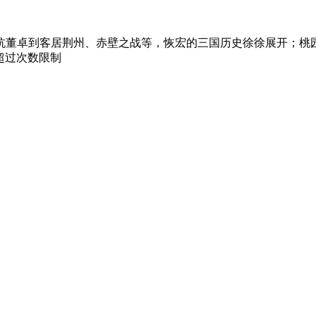
抗董卓到客居荆州、赤壁之战等，恢宏的三国历史徐徐展开；桃
 超过次数限制