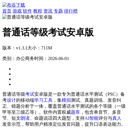
首页
游戏
软件
教程
资讯
专题
排行榜
普通话等级考试安卓版
版本：v1.3.1
大小：711M
类别：办公商务
时间：2026-06-01
普通话等级
考试
安卓版是一款专为普通话水平测试（PSC）备
考
设计
的移动端
学习
工具
，集
模拟
测试、真题训练、发音纠
正、错题分析于一体，覆盖普通话水平测试的各个等级（一级
甲等至三级乙等）。软件内置权威
题库
，包含单音节、多音
节、短文
朗读
、命题说话四大题型，支持
AI
智能
评分与
真人
发音示范，帮助用户精准定位发音问题，提升口语表达能力。