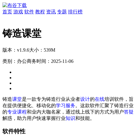
首页
游戏
软件
教程
资讯
专题
排行榜
铸造课堂
版本：v1.9.6
大小：539M
类别：办公商务
时间：2025-11-06
铸造
课堂
是一款专为铸造行业从业者
设计
的
在线
培训软件，旨
在提供便捷化、移动化的
学习
服务
。这款软件汇聚了铸造行业
的
专业
课程
和业内大咖名家，通过线上线下的方式为用户
答疑
解惑，助力用户快速掌握行业
知识
和技能。
软件特性