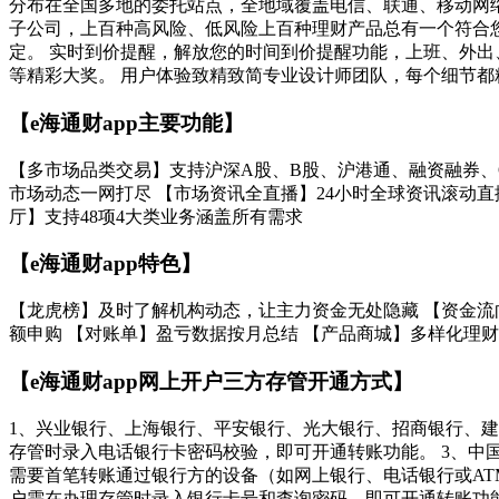
分布在全国多地的委托站点，全地域覆盖电信、联通、移动网
子公司，上百种高风险、低风险上百种理财产品总有一个符合
定。 实时到价提醒，解放您的时间到价提醒功能，上班、外出
等精彩大奖。 用户体验致精致简专业设计师团队，每个细节都
【e海通财app主要功能】
【多市场品类交易】支持沪深A股、B股、沪港通、融资融券、
市场动态一网打尽 【市场资讯全直播】24小时全球资讯滚动直
厅】支持48项4大类业务涵盖所有需求
【e海通财app特色】
【龙虎榜】及时了解机构动态，让主力资金无处隐藏 【资金流
额申购 【对账单】盈亏数据按月总结 【产品商城】多样化理财
【e海通财app网上开户三方存管开通方式】
1、兴业银行、上海银行、平安银行、光大银行、招商银行、建
存管时录入电话银行卡密码校验，即可开通转账功能。 3、中
需要首笔转账通过银行方的设备（如网上银行、电话银行或AT
户需在办理存管时录入银行卡号和查询密码，即可开通转账功能