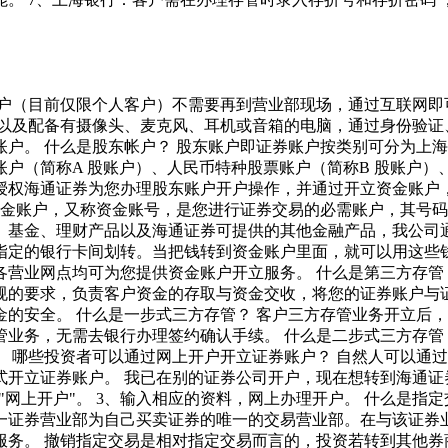
客户（目前仅限个人客户）不需要再到营业部现场，通过互联网即
卡以及配备有摄像头、麦克风、耳机或音箱的电脑，通过身份验证
户。 什么是股东帐户？ 股东账户即证券账户按类别可分为上
户（简称A 股账户）、人民币特种股票账户（简称B 股账户
授权海通证券为您办理股东账户开户操作，并通过开立资金账户
资金账户，又称资金账号，是您进行证券交易的必需账户，其号
、基金、理财产品以及海通证券可提供的其他金融产品，我公司
指定的银行卡间划转。当把钱转到资金账户里面，就可以用这些
营业网点均可为您提供资金账户开立服务。 什么是第三方存管？
规的要求，负责客户资金的存取与资金交收，将您的证券账户与
的安全。 什么是一步式三方存管？ 客户三方存管业务开立后
业务，无需去银行办理签约确认手续。 什么是二步式三方存管
 哪些投资者可以通过网上开户开立证券账户？ 自然人可以通
开立证券账户。 我已在别的证券公司开户，现在想转到海通证
-"网上开户"。 3、输入相应的资料，网上办理开户。 什么是
一证券营业部为自己买卖证券的唯一的交易营业部。在与该证券
服务。 撤销指定交易是相对指定交易而言的，投资若转到其他券