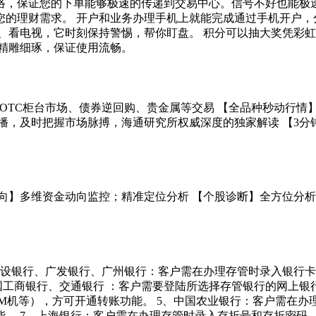
络，保证您的下单能够极速的传递到交易中心。信号不好也能极速
您的理财需求。 开户和业务办理手机上就能完成通过手机开户，
、看电视，它时刻保持警惕，帮你盯盘。 积分可以抽大奖凭彩虹俱
精雕细琢，保证使用流畅。
OTC柜台市场、债券逆回购、贵金属等交易 【全品种秒动行情
播，及时把握市场脉搏，海通研究所权威深度的独家解读 【3分钟
向】多维资金动向监控；精准定位分析 【个股诊断】全方位分析
设银行、广发银行、广州银行：客户需在办理存管时录入银行卡
国工商银行、交通银行 ：客户需要登陆所选择存管银行的网上银
M机等），方可开通转账功能。 5、中国农业银行：客户需在办
。 7、上海银行：客户需在办理存管时录入存折号和存折密码 