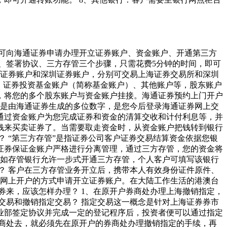
可向海通证券申请办理开立证券账户、资金账户、开通第三方
、签署协议、三方存管三个步骤，只需花费5分钟的时间，即可
海证券账户和深圳证券账户，分别可交易上海证券交易所和深圳
）、证券投资基金账户（简称基金账户）、其他账户等，股东账户
，将您的多个股东账户与资金账户挂接。海通证券预约上门开户
码是由海通证券生成的多位数字，是您今后登录海通证券网上交
通过资金账户为您完成证券和资金的清算交收和计付利息等，并
钱来买卖证券了。当需要取走资金时，从资金账户把钱转到银行
 “第三方存管”是指证券公司客户证券交易结算资金依据您银
证券保证金账户严格进行分离管理，通过三方存管，您的资金将
，如存管银行允许一步式开通三方存管，个人客户可填写该银行
？ 客户在三方存管业务开立后，携带本人有效身份证件原件、
过网上开户的方式申请开立证券账户。在大陆工作生活的港澳台
券来，应该怎样办理？ 1、在原开户券商处办理上海撤销指定，
指定交易和撤销指定交易？ 指定交易这一概念是针对上海证券券市
业部签定协议并完成一定的登记程序后，投资者便可以通过指定
商处去，就必须先在原开户的券商处办理撤销指定的手续，再