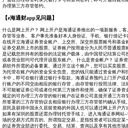
办理第三方存管签约。
【e海通财app见问题】
什么是网上开户？ 网上开户是海通证券推出的一项新服务，
存管等业务。 客户事先准备好本人身份证、手机、银行借记
在线开立海通证券资金账户、上交所、深交所股票账号和基金账
证券交易所上市的股票。证券账户按用途分为人民币普通股票账
是记载您所持有的股份的法定账户载体，由中国登记结算公司
或各营业部均可代理开设股东账户。 什么是资金帐户？ 证券
易软件所需的必备要素。通过开立这个账户，您可以买卖股票
为托管在账户内的资金安全负责。您的钱只能通过资金账户和
卡中，即可在银行通过银行卡取款。海通证券预约上门开户或各
行账户的不同交由相应的银行存管，由存管银行按照法律、法
不可能被证券公司或者任何第三方操作和使用，确保了证券资金
规定的可办理三方存管的银行账户在证券公司直接开通三方存管
所签署的三方存管协议去相应银行办理三方存管签约确认手续。
居民及获得中国永久居留资格的外国人也可以通过网上开户方式
如果有深圳的股票还需办理转托管手续 2、进入海通证券网站-
场的交易方式而言的。所谓指定交易，是指投资者可以指定某
的证券营业部进行委托、交易、结算、查询以及享有其他市场