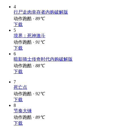
4
行尸走肉幸存者内购破解版
动作跑酷 ·
89℃
下载
5
境界：死神激斗
动作跑酷 ·
91℃
下载
6
暗影骑士传奇时代内购破解版
动作跑酷 ·
88℃
下载
7
死亡点
动作跑酷 ·
92℃
下载
8
节奏大锤
动作跑酷 ·
89℃
下载