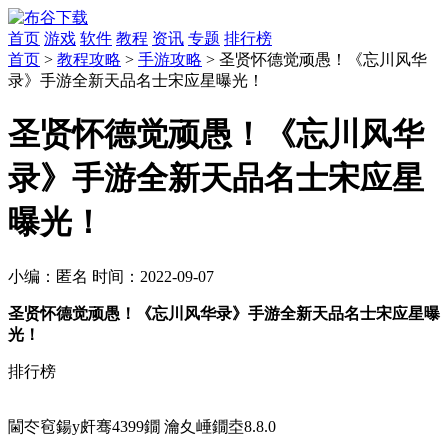
首页
游戏
软件
教程
资讯
专题
排行榜
首页
>
教程攻略
>
手游攻略
> 圣贤怀德觉顽愚！《忘川风华
录》手游全新天品名士宋应星曝光！
圣贤怀德觉顽愚！《忘川风华
录》手游全新天品名士宋应星
曝光！
小编：
匿名
时间：
2022-09-07
圣贤怀德觉顽愚！《忘川风华录》手游全新天品名士宋应星曝
光！
排行榜
閫冭窇鍚у皯骞4399鐗 瀹夊崜鐗坴8.8.0