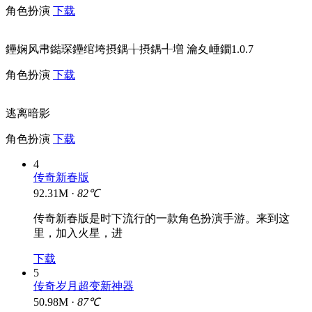
角色扮演
下载
鑸娴风帇鐑琛鑸绾垮摂鍝╁摂鍝╃増 瀹夊崜鐗1.0.7
角色扮演
下载
逃离暗影
角色扮演
下载
4
传奇新春版
92.31M ·
82℃
传奇新春版是时下流行的一款角色扮演手游。来到这
里，加入火星，进
下载
5
传奇岁月超变新神器
50.98M ·
87℃