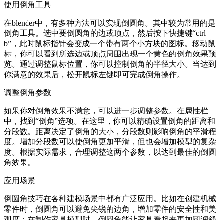
使用倒角工具
在blender中，有多种方法可以实现倒圆角。其中较为常用的是
倒角工具。选中要倒圆角的边或顶点，然后按下快捷键“ctrl +
b”，此时鼠标指针会变成一个带有两个小方块的图标。移动鼠
标，你可以看到所选边或顶点周围出现一个黄色的倒角效果预
览。通过调整鼠标位置，你可以控制倒角的半径大小。当达到
你满意的效果后，松开鼠标左键即可完成倒角操作。
调整倒角参数
如果你对倒角效果不满意，可以进一步调整参数。在属性栏
中，找到“倒角”选项。在这里，你可以精确设置倒角的距离和
分段数。距离决定了倒角的大小，分段数则影响倒角的平滑程
度。增加分段数可以使倒角更加平滑，但也会增加模型的复杂
度。根据实际需求，合理调整这两个参数，以达到最佳的倒圆
角效果。
应用场景
倒圆角技巧在各种建模场景中都有广泛应用。比如在创建机械
零件时，倒圆角可以避免尖锐的边角，增加零件的安全性和美
观度；在制作家具模型时，倒圆角能让家具看起来更加圆润舒